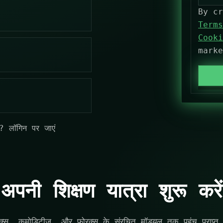
By cr
n
Terms
i
Cooki
t
mark
e
d
S
t
a
t
ैं?
लॉगिन पर जाएं
e
s
+
1
अपनी शिक्षण यात्रा शुरू करें
्स, कमोडिटीज, और फोरक्स के संरचित मॉड्यूल तक पहुंच प्राप्