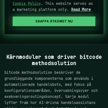
t
Cookie Policy
. This website serves as
e
a marketing platform only.
Read More
d
S
SKAFFA ÅTKOMST NU
t
a
t
e
s
Kärnmoduler som driver bitcode
+
methodsolution
1
bitcode methodsolution beskriver de
grundläggande komponenterna som används i
automatiserade handelsbots, med fokus på
konfigurationsområden, övervakningsvyer och
exekveringsroutingskoncept. Varje modul
lyfter fram hur AI-drivna handelsassistans