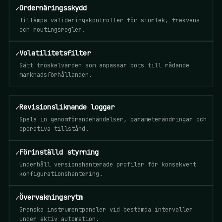
✓
Ordernäringsskydd
Tillämpa valideringskontroller för storlek, frekvens
och routingsregler.
✓
Volatilitetsfilter
Sätt tröskelvärden som anpassar bots till rådande
marknadsförhållanden.
✓
Revisionsliknande loggar
Spela in genomförandehändelser, parameterändringar och
operativa tillstånd.
✓
Förinställd styrning
Underhåll versionshanterade profiler för konsekvent
konfigurationshantering.
✓
Övervakningsrytm
Granska instrumentpaneler vid bestämda intervaller
under aktiv automation.