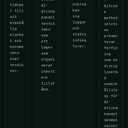
överva
hjälpe
AI-
bitcod
kas
r till
drivna
e
via
att
handel
method
loggar
bibehå
sassis
soluti
och
lla
tans
on
status
klarhe
som
presen
indika
t och
ett
terar
torer.
konsek
lager
förfin
vens
som
ing
över
organi
som en
sessio
serar
discip
ner.
inputs
linera
och
d
tillst
underh
ånd.
ållslo
op för
AI-
drivna
handel
skompo
nenter