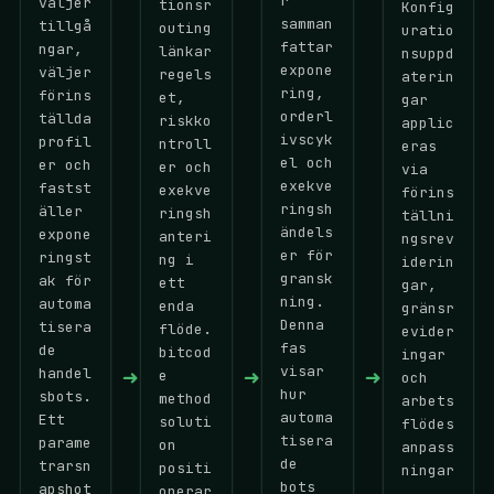
r
väljer
tionsr
Konfig
samman
tillgå
outing
uratio
fattar
ngar,
länkar
nsuppd
expone
väljer
regels
aterin
ring,
förins
et,
gar
orderl
tällda
riskko
applic
ivscyk
profil
ntroll
eras
el och
er och
er och
via
exekve
fastst
exekve
förins
ringsh
äller
ringsh
tällni
ändels
expone
anteri
ngsrev
er för
ringst
ng i
iderin
gransk
ak för
ett
gar,
ning.
automa
enda
gränsr
Denna
tisera
flöde.
evider
fas
de
bitcod
ingar
➜
➜
➜
visar
handel
e
och
hur
sbots.
method
arbets
automa
Ett
soluti
flödes
tisera
parame
on
anpass
de
trarsn
positi
ningar
bots
apshot
onerar
.