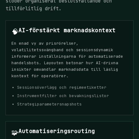
stöder organiserat beslutsfattande och
tillförlitlig drift.
AI-förstärkt marknadskontext
🧠
En enad vy av prisrörelser,
volatilitetssvängband och sessionsdynamik
informerar inställningarna för automatiserade
handelsbots. Layouten betonar hur AI-drivna
insikter omvandlar marknadsdata till läslig
kontext för operatörer.
Sessionsöverlägg och regimeetiketter
Instrumentfilter och bevakningslistor
Strategiparametersnapshots
Automatiseringsrouting
🧩