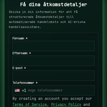
Få dina åtkomstdetaljer
Skicka in din information för att få
strukturerade åtkomstdetaljer till
automatiserade handelsbots och AI-drivna
handelsassistans.
Förnamn *
Efternamn *
E-post *
Telefonnummer *
+1
U
n
By creating an account you accept our
i
Terms of Service
,
Privacy Policy
and