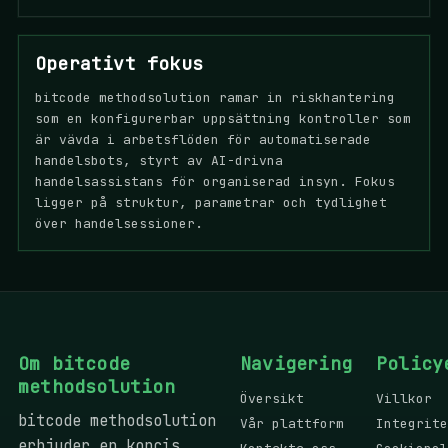
Operativt fokus
bitcode methodsolution ramar in riskhantering
som en konfigurerbar uppsättning kontroller som
är vävda i arbetsflöden för automatiserade
handelsbots, styrt av AI-drivna
handelsassistans för organiserad insyn. Fokus
ligger på struktur, parametrar och tydlighet
över handelsessioner.
Om bitcode
Navigering
Policy
methodsolution
Översikt
Villkor
bitcode methodsolution
Vår plattform
Integrite
erbjuder en koncis,