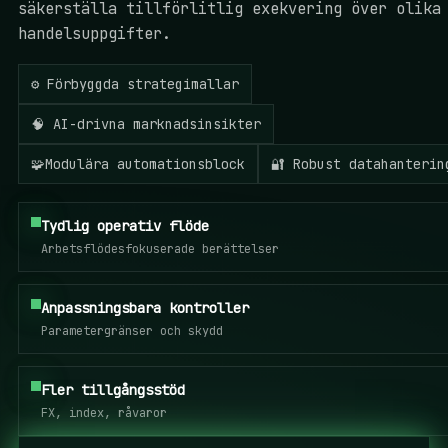
säkerställa tillförlitlig exekvering över olika
handelsuppgifter.
⚙️ Förbyggda strategimallar
🧠 AI-drivna marknadsinsikter
🧩Modulära automationsblock
🔐 Robust datahanterin
Tydlig operativ flöde
Arbetsflödesfokuserade berättelser
Anpassningsbara kontroller
Parametergränser och skydd
Fler tillgångsstöd
FX, index, råvaror