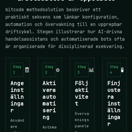
bitcode methodsolution beskriver ett
praktiskt sekvens som länkar konfiguration,
automation och övervakning till en upprepbar
driftcykel. Stegen illustrerar hur AI-drivna
handelsassistans och automatiserade bots ofta
är organiserade för disciplinerad exekvering.
Steg
Steg
Steg
Steg
🧾
⚙️
📊
🧪
1
2
3
4
Ange
Akti
Följ
Finj
inst
vera
akti
uste
älln
auto
vite
ra
inga
mati
t
inst
r
seri
älln
Överva
ng
inga
knings
Använd
r
panele
are
Automa