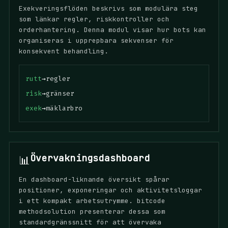
Exekveringsflöden beskrivs som modulära steg
som länkar regler, riskkontroller och
orderhantering. Denna modul visar hur bots kan
organiseras i upprepbara sekvenser för
konsekvent behandling.
rutt
→
regler
risk
→
gränser
exek
→
mäklarbro
Övervakningsdashboard
📊
En dashboard-liknande översikt spårar
positioner, exponeringar och aktivitetsloggar
i ett kompakt arbetsutrymme. bitcode
methodsolution presenterar dessa som
standardgränssnitt för att övervaka