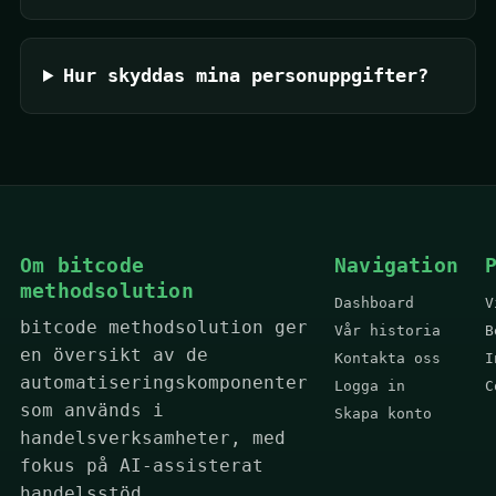
Hur skyddas mina personuppgifter?
Om bitcode
Navigation
methodsolution
Dashboard
V
bitcode methodsolution ger
Vår historia
B
en översikt av de
Kontakta oss
I
automatiseringskomponenter
Logga in
C
som används i
Skapa konto
handelsverksamheter, med
fokus på AI-assisterat
handelsstöd,