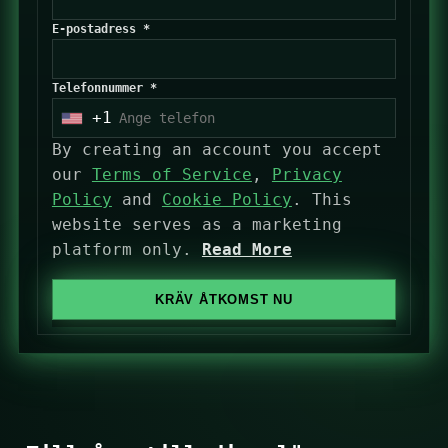
E-postadress *
Telefonnummer *
+1
U
n
By creating an account you accept
i
our
Terms of Service
,
Privacy
t
Policy
and
Cookie Policy
. This
e
website serves as a marketing
d
platform only.
Read More
S
t
KRÄV ÅTKOMST NU
a
t
e
s
+