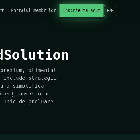
rt
Portalul membrilor
Înscrie-te acum
EN
▾
dSolution
 premium, alimentat
u include strategii
ru a simplifica
irecționate prin
l unic de preluare.