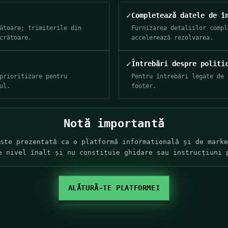
✓
Completează datele de î
ătoare; trimiterile din
Furnizarea detaliilor compl
crătoare.
accelerează rezolvarea.
✓
Întrebări despre politi
prioritizare pentru
Pentru întrebări legate de 
ul.
footer.
Notă importantă
ste prezentată ca o platformă informatională și de marke
e nivel înalt și nu constituie ghidare sau instrucțiuni 
ALĂTURĂ-TE PLATFORMEI