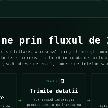
-ne prin fluxul de 
 o solicitare, accesează
Înregistrare
și compl
imitere, cererea ta intră în coada de prelua
ișează adrese de email, numere de telefon sa
🧾
Pasul 2
Trimite detalii
re
➜
➜
Furnizează informații
precise pentru ca întrebarea
ina de
Aște