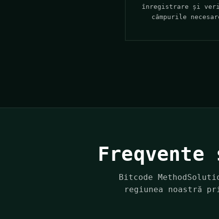
înregistrare și ver
câmpurile necesar
Freqvente 
Bitcode MethodSoluti
regiunea noastră pr