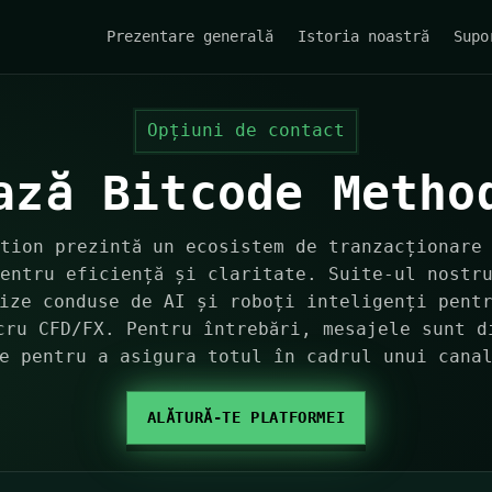
Prezentare generală
Istoria noastră
Supo
Opțiuni de contact
ază Bitcode Metho
tion prezintă un ecosistem de tranzacționare
entru eficiență și claritate. Suite-ul nostr
ize conduse de AI și roboți inteligenți pent
cru CFD/FX. Pentru întrebări, mesajele sunt d
e pentru a asigura totul în cadrul unui cana
ALĂTURĂ-TE PLATFORMEI