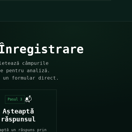
Înregistrare
etează câmpurile
re pentru analiză.
u un formular direct.
📬
Pasul 3
Așteaptă
răspunsul
aptă un răspuns prin