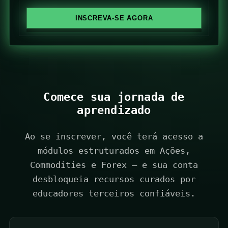
S
INSCREVA-SE AGORA
t
a
t
e
s
+
Comece sua jornada de
1
aprendizado
Ao se inscrever, você terá acesso a
módulos estruturados em Ações,
Commodities e Forex — e sua conta
desbloqueia recursos curados por
educadores terceiros confiáveis.