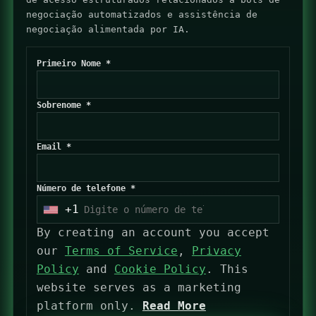
negociação automatizados e assistência de
negociação alimentada por IA.
Primeiro Nome *
Sobrenome *
Email *
Número de telefone *
+1
U
By creating an account you accept
n
our
Terms of Service
,
Privacy
i
Policy
and
Cookie Policy
. This
t
website serves as a marketing
e
platform only.
Read More
d