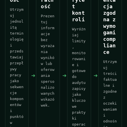
ość
t
cja
Utrzym
kont
zgod
uj
Prezen
roli
na z
jednol
tuj
wymo
itą
inform
Wyróżn
gami
termin
acje
iaj
comp
ologię
bez
limity
lian
i
wyraża
,
przeds
ce
nia
monito
tawiaj
wynikó
rowani
Utrzym
przepł
w lub
e i
uj
ywy
oferow
gotowe
treści
➜
➜
➜
pracy
ania
do
faktua
jako
sperso
audytu
lne i
sekwen
nalizo
zapisy
zgodne
cje
wanych
jako
z
kompon
wskazó
kluczo
oczeki
entów
wek.
we
waniam
i
prakty
i
punktó
ki
odnośn
w
operac