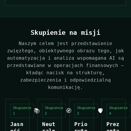
Skupienie na misji
Naszym celem jest przedstawienie
zwięzłego, obiektywnego obrazu tego, jak
automatyzacja i analiza wspomagana AI są
przedstawiane w operacjach finansowych —
kładąc nacisk na strukturę,
zabezpieczenia i odpowiedzialną
komunikację.
Skupienie
Skupienie
Skupienie
Skupienie
📚
🧭
🛡️
1
2
3
4
Jasn
Neut
Prio
Prez
ość
raln
ryte
enta