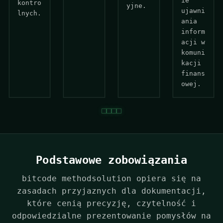
ie
kontro
yjne.
ujawni
lnych.
ania
inform
acji w
komuni
kacji
finans
owej.
Podstawowe zobowiązania
bitcode methodsolution opiera się na
zasadach przyjaznych dla dokumentacji,
które cenią precyzję, czytelność i
odpowiedzialne prezentowanie pomysłów na