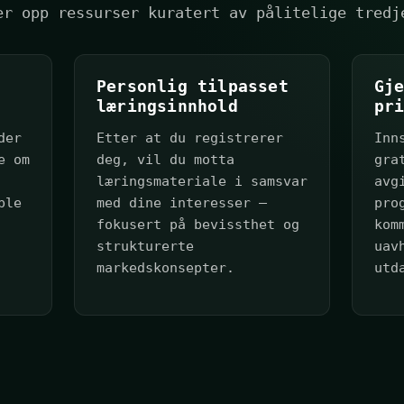
er opp ressurser kuratert av pålitelige tredj
Personlig tilpasset
Gj
læringsinnhold
pr
der
Etter at du registrerer
Inn
e om
deg, vil du motta
gra
læringsmateriale i samsvar
avg
ble
med dine interesser —
pro
fokusert på bevissthet og
kom
strukturerte
uav
markedskonsepter.
utd