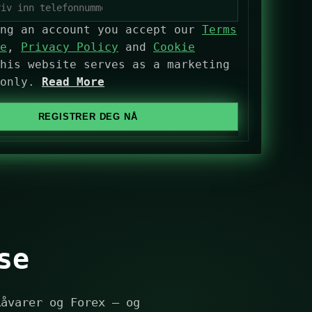
ing an account you accept our
Terms
e
,
Privacy Policy
and
Cookie
his website serves as a marketing
 only.
Read More
REGISTRER DEG NÅ
se
Råvarer og Forex — og