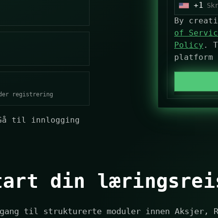
+1
U
n
By creat
i
of Servic
t
Policy
. T
e
platform
d
S
t
der registrering
a
t
Gå til innlogging
e
s
+
1
tart din læringsrei
gang til strukturerte moduler innen Aksjer, 