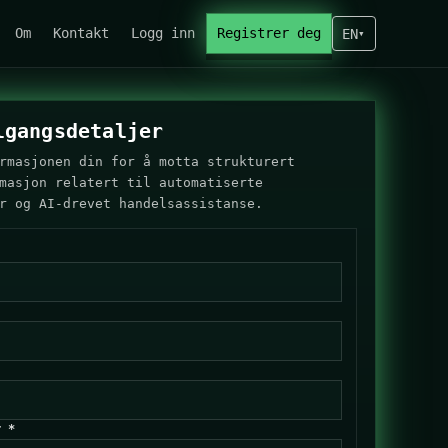
Om
Kontakt
Logg inn
Registrer deg
EN
▾
lgangsdetaljer
rmasjonen din for å motta strukturert
masjon relatert til automatiserte
r og AI-drevet handelsassistanse.
r *