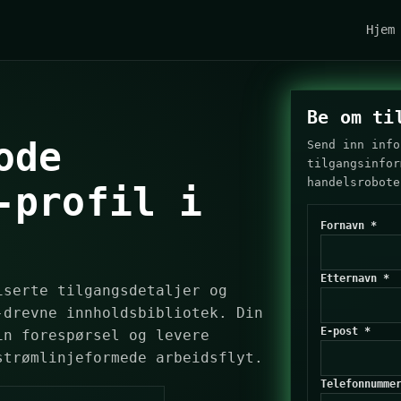
Hjem
Be om ti
ode
Send inn info
tilgangsinfor
handelsrobote
-profil i
Fornavn *
Etternavn *
iserte tilgangsdetaljer og
-drevne innholdsbibliotek. Din
E-post *
in forespørsel og levere
strømlinjeformede arbeidsflyt.
Telefonnumme