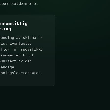
epartsutdannere.
ennomsiktig
ising
sending av skjema er
tis. Eventuelle
ifter for spesifikke
grammer er klart
munisert av den
hengige
anningsleverandøren.