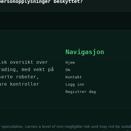
personopplysninger beskyttet?
Navigasjon
isk oversikt over
Hjem
rading, med vekt på
Om
serte roboter,
Kontakt
are kontroller
Logg inn
Registrer deg