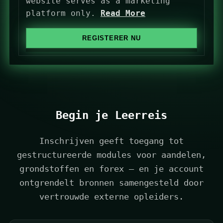
e
website serves as a marketing
d
platform only.
Read More
S
t
REGISTERER NU
a
t
e
s
+
1
Begin je Leerreis
Inschrijven geeft toegang tot
gestructureerde modules voor aandelen,
grondstoffen en forex — en je account
ontgrendelt bronnen samengesteld door
vertrouwde externe opleiders.