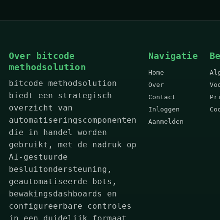
Over bitcode
Navigatie
B
methodsolution
Home
Al
bitcode methodsolution
Over
Vo
biedt een strategisch
Contact
Pr
overzicht van
Inloggen
Co
automatiseringscomponenten
Aanmelden
die in handel worden
gebruikt, met de nadruk op
AI-gestuurde
besluitondersteuning,
geautomatiseerde bots,
bewakingsdashboards en
configureerbare controles
in een duidelijk formaat.