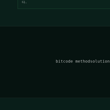
다.
bitcode methodso