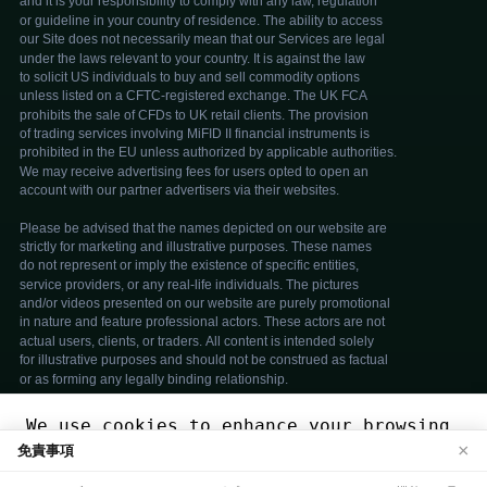
We use cookies to enhance your browsing
×
免責事項
experience. By continuing to use our
website, you agree to our use of