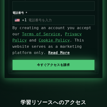
電話番号 *
+1
U
By creating an account you accept
n
our
Terms of Service
,
Privacy
i
Policy
and
Cookie Policy
. This
t
website serves as a marketing
e
platform only.
Read More
d
S
t
今すぐアクセスを請求
a
t
e
s
+
学習リソースへのアクセス
1