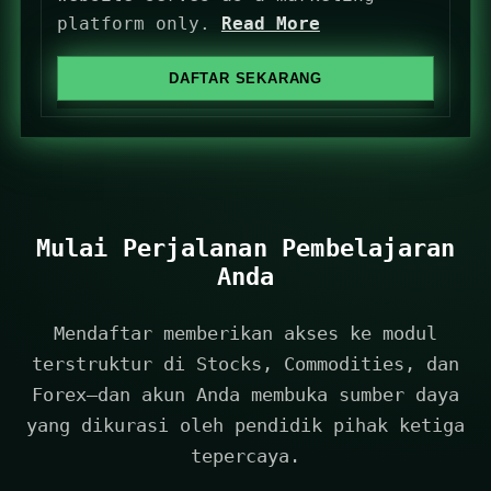
platform only.
Read More
d
S
DAFTAR SEKARANG
t
a
t
e
s
+
Mulai Perjalanan Pembelajaran
1
Anda
Mendaftar memberikan akses ke modul
terstruktur di Stocks, Commodities, dan
Forex—dan akun Anda membuka sumber daya
yang dikurasi oleh pendidik pihak ketiga
tepercaya.