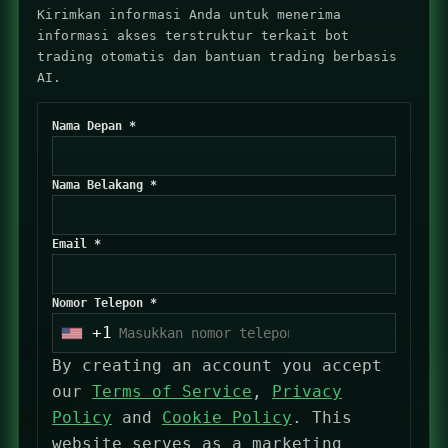
Kirimkan informasi Anda untuk menerima
informasi akses terstruktur terkait bot
trading otomatis dan bantuan trading berbasis
AI.
Nama Depan *
Nama Belakang *
Email *
Nomor Telepon *
+1
U
By creating an account you accept
n
our
Terms of Service
,
Privacy
i
Policy
and
Cookie Policy
. This
t
website serves as a marketing
e