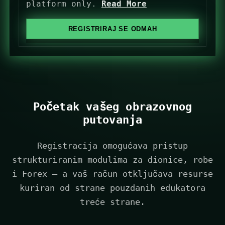
d
platform only.
Read More
S
t
REGISTRIRAJ SE ODMAH
a
t
e
s
+
1
Početak vašeg obrazovnog
putovanja
Registracija omogućava pristup
strukturiranim modulima za dionice, robe
i Forex — a vaš račun otključava resurse
kuriran od strane pouzdanih edukatora
treće strane.