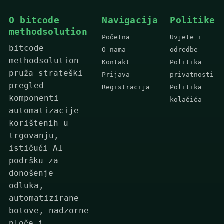
O bitcode
Navigacija
Politike
methodsolution
Početna
Uvjete i
bitcode
O nama
odredbe
methodsolution
Kontakt
Politika
pruža strateški
Prijava
privatnosti
pregled
Registracija
Politika
komponenti
kolačića
automatizacije
korištenih u
trgovanju,
ističući AI
podršku za
donošenje
odluka,
automatizirane
botove, nadzorne
ploče i