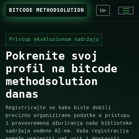
BITCODE METHODSOLUTION
EN
▾
Pristup ekskluzivnom sadržaju
Pokrenite svoj
profil na bitcode
methodsolution
danas
Registrirajte se kako biste dobili
precizno organizirane podatke o pristupu
i pravovremena ažuriranja naše biblioteke
sadržaja vođene AI-em. Vaša registracija
pomaže usmjeriti vaš upit i dostaviti