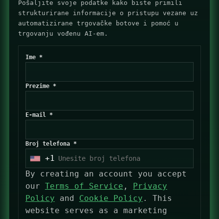
Pošaljite svoje podatke kako biste primili
strukturirane informacije o pristupu vezane uz
automatizirane trgovačke botove i pomoć u
trgovanju vođenu AI-em.
Ime *
Prezime *
E-mail *
Broj telefona *
+1
U
n
By creating an account you accept
i
our
Terms of Service
,
Privacy
t
Policy
and
Cookie Policy
. This
e
website serves as a marketing