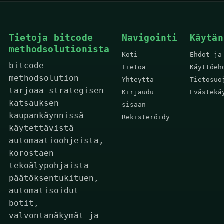
Tietoja bitcode
Navigointi
Käytän
methodsolutionista
Koti
Ehdot ja
bitcode
Tietoa
Käyttöeh
methodsolution
Yhteyttä
Tietosuo
tarjoaa strategisen
Kirjaudu
Evästekä
katsauksen
sisään
kaupankäynnissä
Rekisteröidy
käytettävistä
automaatioohjeista,
korostaen
tekoälypohjaista
päätöksentukituen,
automatisoidut
botit,
valvontanäkymät ja