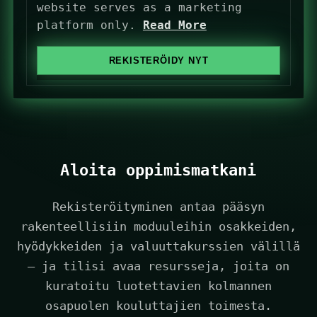
e
website serves as a marketing
d
platform only.
Read More
S
t
REKISTERÖIDY NYT
a
t
e
s
+
1
Aloita oppimismatkani
Rekisteröityminen antaa pääsyn
rakenteellisiin moduuleihin osakkeiden,
hyödykkeiden ja valuuttakurssien välillä
– ja tilisi avaa resursseja, joita on
kuratoitu luotettavien kolmannen
osapuolen kouluttajien toimesta.