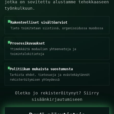
jotka on sovitettu alustamme tehokkaaseen
työnkulkuun.
Rakenteelliset sisältöarviot
Tieto toimitetaan siistissä, organisoidussa muodossa
Prosessikuvaukset
Ytimekkäitä moduulien yhteenvetoja ja
toimintalokitietoja
Politiikan mukaista suostumusta
Tarkista ehdot, tietosuoja ja evästekäytännöt
rekisteröitymisen yhteydessä
Oletko jo rekisteröitynyt?
Siirry
sisäänkirjautumiseen