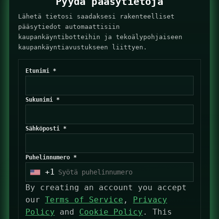
Pyydä pääsytietoja
Lähetä tietosi saadaksesi rakenteelliset
pääsytiedot automaattisiin
kaupankäyntibotteihin ja tekoälypohjaiseen
kaupankäyntiavustukseen liittyen.
Etunimi *
Sukunimi *
Sähköposti *
Puhelinnumero *
+1
U
n
By creating an account you accept
i
our
Terms of Service
,
Privacy
t
Policy
and
Cookie Policy
. This