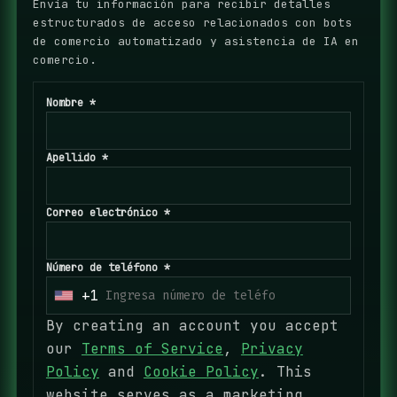
Envía tu información para recibir detalles
estructurados de acceso relacionados con bots
de comercio automatizado y asistencia de IA en
comercio.
Nombre *
Apellido *
Correo electrónico *
Número de teléfono *
+1
U
n
By creating an account you accept
i
our
Terms of Service
,
Privacy
t
Policy
and
Cookie Policy
. This
e
website serves as a marketing