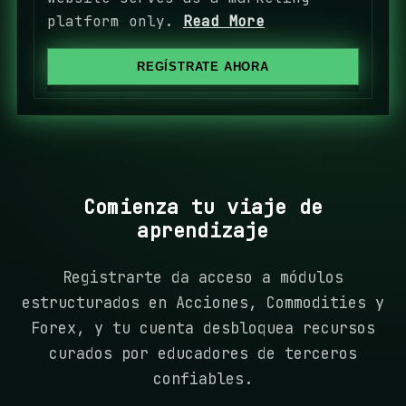
d
platform only.
Read More
S
t
REGÍSTRATE AHORA
a
t
e
s
+
Comienza tu viaje de
1
aprendizaje
Registrarte da acceso a módulos
estructurados en Acciones, Commodities y
Forex, y tu cuenta desbloquea recursos
curados por educadores de terceros
confiables.