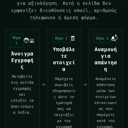
για αξιολόγηση. Αυτή η σελίδα δεν
εμφανίζει διευθύνσεις email, αριθμούς
τηλεφώνου ή άμεση φόρμα.
🧾
📬
Βήμα
Βήμα 2
Βήμα 3
🧑‍💻
1
Υποβάλε
Αναμονή
Άνοιγμα
τε
για
Εγγραφή
στοιχεί
απάντησ
ς
α
η
Μεταβείτε
Παρέχετε
Αναμένετε
στη σελίδα
➜
➜
ακριβείς
απάντηση
εγγραφής
πληροφορίε
μέσω των
και
ς ώστε το
στοιχείων
ελέγξτε τα
ερώτημά
επικοινωνί
απαιτούμεν
σας να
ας που
α πεδία.
ταιριάζει
παρέχετε
με την
κατά την
εγγραφή
εγγραφή.