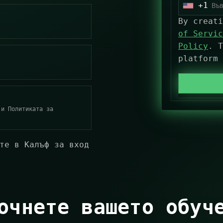
+1
U
n
By creat
i
of Servic
t
Policy
. T
e
platform
d
S
t
a
 и Политиката за
t
e
те в Калъф за вход
s
+
1
очнете вашето обуч