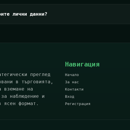
оите лични данни?
Навигация
атегически преглед
Начало
звани в търговията,
За нас
а вземане на
Контакти
 за наблюдение и
Вход
в ясен формат.
Регистрация