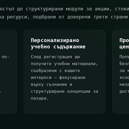
остъп до структурирани модули за акции, сток
ва ресурси, подбрани от доверени трети страни
Персонализирано
Пр
учебно съдържание
це
 по-
След регистрация ще
Поп
получите учебни материали,
без
съобразени с вашите
за 
интереси — фокусирани
ясн
върху съзнание и
нез
.
структурирани концепции за
дос
пазара.