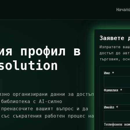
Начал
Заявете 
ия профил в
Изпратете ваш
достъп до авт
търговия, осн
solution
Име *
Фамилия *
изно организирани данни за достъп
 библиотека с AI-силно
Имейл *
 пренасочите вашият въпрос и да
 със съкратения работен процес на
Телефонен но