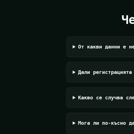
Ч
От какви данни е н
Дали регистрацията
Какво се случва сл
Мога ли по-късно д