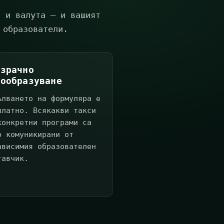
и и валута — и вашият
 образователи.
озрачно
нообразуване
ълването на формуляра е
платно. Всякакви такси
конкретни програми са
о комуникирани от
ависимия образователен
тавчик.