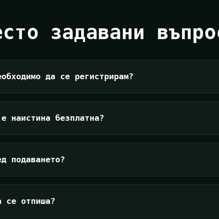
есто задавани въпро
еобходимо да се регистрирам?
 е наистина безплатна?
ед подаването?
а се отпиша?