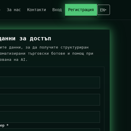
о
За нас
Контакти
Вход
Регистрация
EN
▾
данни за достъп
ите данни, за да получите структуриран
оматизирани търговски ботове и помощ при
ована на AI.
мер *